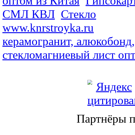
оптом из Китая
.
Гипсокар
СМЛ КВЛ
.
Стекло
из Кита
www.knrstroyka.ru
. В наш
керамогранит, алюкобонд,
стекломагниевый лист оп
Партнёры п