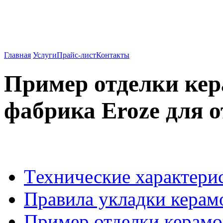
Вентилируемые фасады о
962-27-83
Главная
Услуги
Прайс-лист
Контакты
Пример отделки кер
фабрика Eroze для о
Tехнические характери
Правила укладки керам
Пример отделки керамо