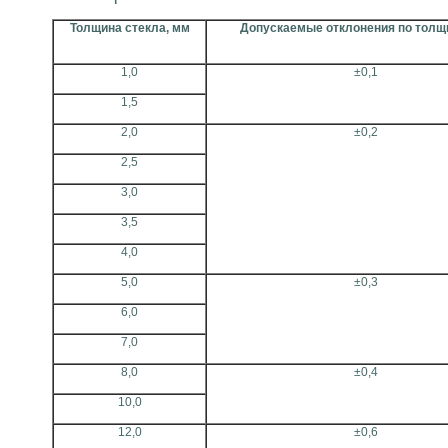
Толщина стекла, мм
Допускаемые отклонения по толщ
1,0
±0,1
1,5
2,0
±0,2
2,5
3,0
3,5
4,0
5,0
±0,3
6,0
7,0
8,0
±0,4
10,0
12,0
±0,6