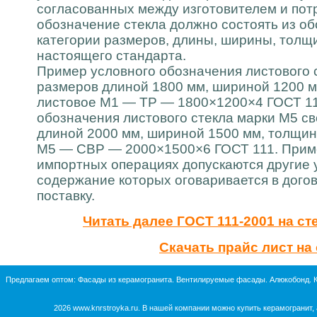
согласованных между изготовителем и пот
обозначение стекла должно состоять из об
категории размеров, длины, ширины, толщ
настоящего стандарта.
Пример условного обозначения листового 
размеров длиной 1800 мм, шириной 1200 м
листовое М1 — ТР — 1800×1200×4 ГОСТ 11
обозначения листового стекла марки М5 с
длиной 2000 мм, шириной 1500 мм, толщин
М5 — СВР — 2000×1500×6 ГОСТ 111. Приме
импортных операциях допускаются другие 
содержание которых оговаривается в догов
поставку.
Читать далее ГОСТ 111-2001 на ст
Скачать прайс лист на
Предлагаем оптом:
Фасады из керамогранита
.
Вентилируемые фасады
.
Алюкобонд
.
2026
www.knrstroyka.ru
. В нашей компании можно
купить керамогранит,