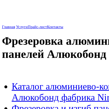
Вентилируемые фасады о
962-27-83
Главная
Услуги
Прайс-лист
Контакты
Фрезеровка алюмин
панелей Алюкобонд
Каталог алюминиево-к
Алюкобонд фабрика Ni
Фрезеровка и изгиб па