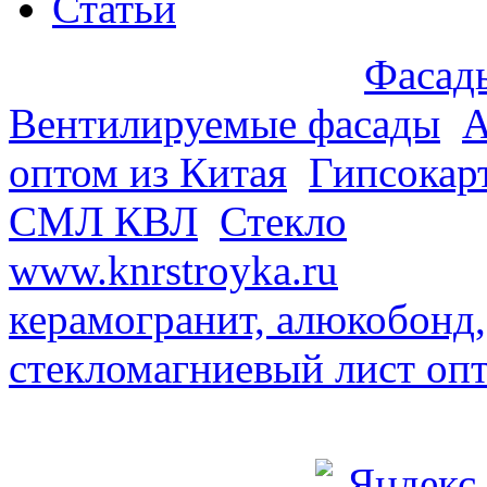
Статьи
Предлагаем оптом:
Фасады
Вентилируемые фасады
.
А
оптом из Китая
.
Гипсокар
СМЛ КВЛ
.
Стекло
из Кита
www.knrstroyka.ru
. В наш
керамогранит, алюкобонд,
стекломагниевый лист оп