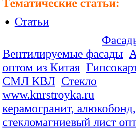
Тематические статьи:
Статьи
Предлагаем оптом:
Фасады
Вентилируемые фасады
.
А
оптом из Китая
.
Гипсокар
СМЛ КВЛ
.
Стекло
из Кита
www.knrstroyka.ru
. В наш
керамогранит, алюкобонд,
стекломагниевый лист оп