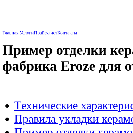
Вентилируемые фасады о
962-27-83
Главная
Услуги
Прайс-лист
Контакты
Пример отделки кер
фабрика Eroze для о
Tехнические характери
Правила укладки керам
Пример отделки керамо