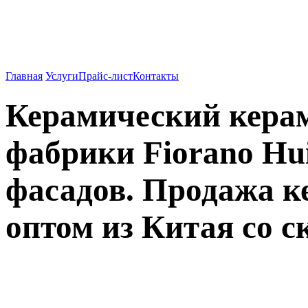
Вентилируемые фасады о
962-27-83
Главная
Услуги
Прайс-лист
Контакты
Керамический кера
фабрики Fiorano Hu
фасадов. Продажа к
оптом из Китая со с