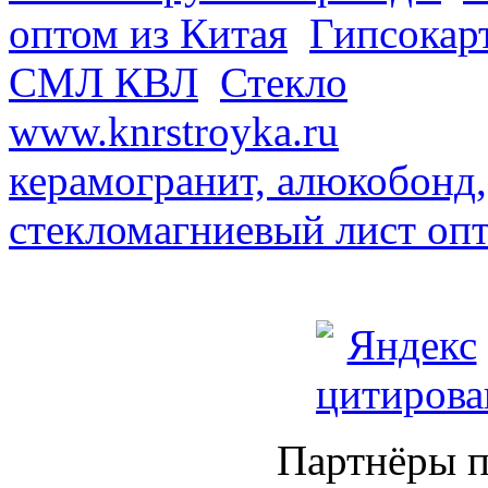
оптом из Китая
.
Гипсокар
СМЛ КВЛ
.
Стекло
из Кита
www.knrstroyka.ru
. В наш
керамогранит, алюкобонд,
стекломагниевый лист оп
Партнёры п