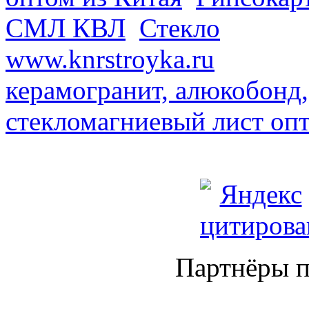
СМЛ КВЛ
.
Стекло
из Кита
www.knrstroyka.ru
. В наш
керамогранит, алюкобонд,
стекломагниевый лист оп
Партнёры п