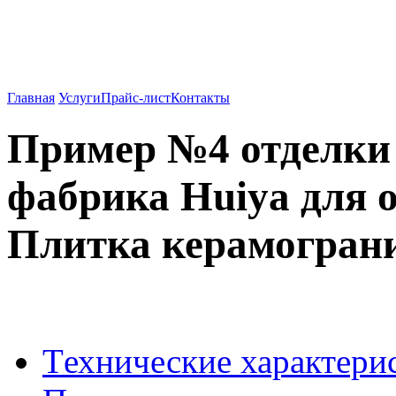
Вентилируемые фасады о
962-27-83
Главная
Услуги
Прайс-лист
Контакты
Пример №4 отделки
фабрика Huiya для о
Плитка керамограни
Tехнические характери