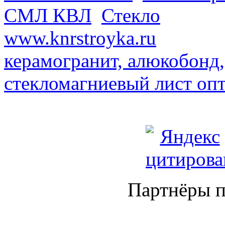
СМЛ КВЛ
.
Стекло
из Кита
www.knrstroyka.ru
. В наш
керамогранит, алюкобонд,
стекломагниевый лист оп
Партнёры п