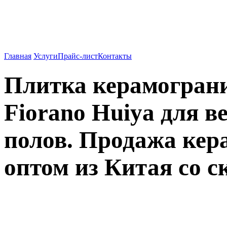
Вентилируемые фасады о
962-27-83
Главная
Услуги
Прайс-лист
Контакты
Плитка керамогран
Fiorano Huiya для 
полов. Продажа кер
оптом из Китая со с