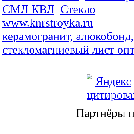
СМЛ КВЛ
.
Стекло
из Кита
www.knrstroyka.ru
. В наш
керамогранит, алюкобонд,
стекломагниевый лист оп
Партнёры п