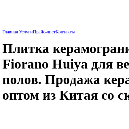
Вентилируемые фасады о
962-27-83
Главная
Услуги
Прайс-лист
Контакты
Плитка керамогран
Fiorano Huiya для 
полов. Продажа кер
оптом из Китая со с