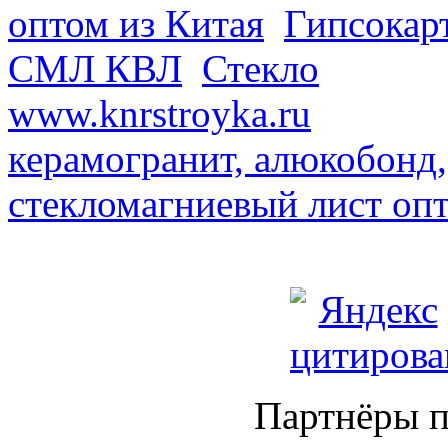
оптом из Китая
.
Гипсокар
СМЛ КВЛ
.
Стекло
из Кита
www.knrstroyka.ru
. В наш
керамогранит, алюкобонд,
стекломагниевый лист оп
Партнёры п