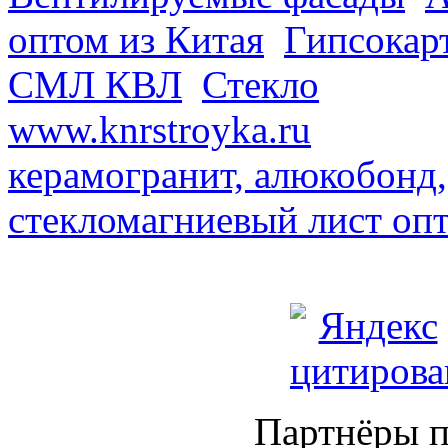
оптом из Китая
.
Гипсокар
СМЛ КВЛ
.
Стекло
из Кита
www.knrstroyka.ru
. В наш
керамогранит, алюкобонд,
стекломагниевый лист оп
Партнёры п