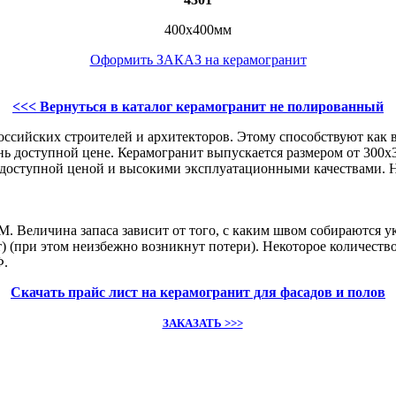
400х400мм
Оформить ЗАКАЗ на керамогранит
<<< Вернуться в каталог керамогранит не полированный
ссийских строителей и архитекторов. Этому способствуют как в
ень доступной цене. Керамогранит выпускается размером от 300
й доступной ценой и высокими эксплуатационными качествами. Н
на запаса зависит от того, с каким швом собираются уклад
т) (при этом неизбежно возникнут потери). Некоторое количеств
Ф.
Скачать прайс лист на керамогранит для фасадов и полов
ЗАКАЗАТЬ >>>