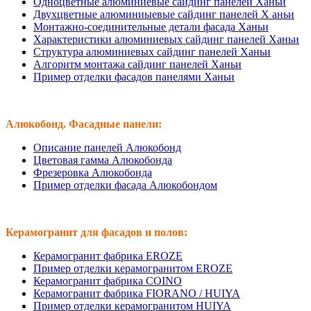
Одноцветные алюминиевые сайдинг панелей Ханьи
Двухцветные алюминиыевые сайдинг панелей Х аньи
Монтажно-соединительные детали фасада Ханьи
Характеристики алюминиевых сайдинг панелей Ханьи
Структура алюминиевых сайдинг панелей Ханьи
Алгоритм монтажа сайдинг панелей Ханьи
Пример отделки фасадов панелями Ханьи
Алюкобонд. Фасадные панели:
Описание панелей Алюкобонд
Цветовая гамма Алюкобонда
Фрезеровка Алюкобонда
Пример отделки фасада Алюкобондом
Керамогранит для фасадов и полов:
Керамогранит фабрика EROZE
Пример отделки керамогранитом EROZE
Керамогранит фабрика COINO
Керамогранит фабрика FIORANO / HUIYA
Пример отделки керамогранитом HUIYA