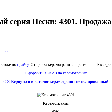
62-27-83
й серия Пески: 4301. Продажа
нного
востоке по
прайсу
. Отправка керамогранита в регионы РФ в адрес
Оформить ЗАКАЗ на керамогранит
<<< Вернуться в каталог керамогранит не полированный
Керамогранит
4301