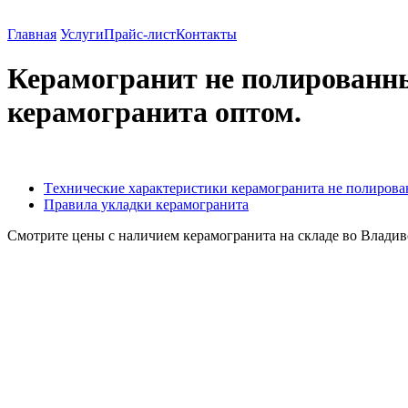
Вентилируемые фасады оптом из Китая. Тел. 8(914) 9
Главная
Услуги
Прайс-лист
Контакты
Керамогранит не полированны
керамогранита оптом.
Tехнические характеристики керамогранита не полирова
Правила укладки керамогранита
Смотрите цены с наличием керамогранита на складе во Влади